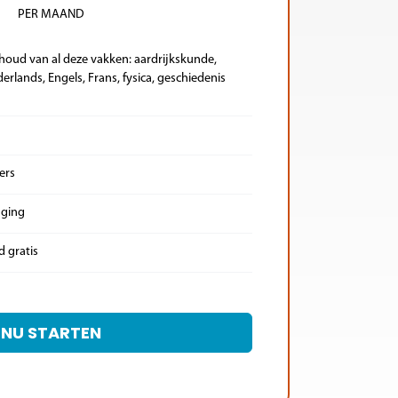
PER MAAND
houd van al deze vakken: aardrijkskunde,
erlands, Engels, Frans, fysica, geschiedenis
ers
nging
d gratis
NU STARTEN