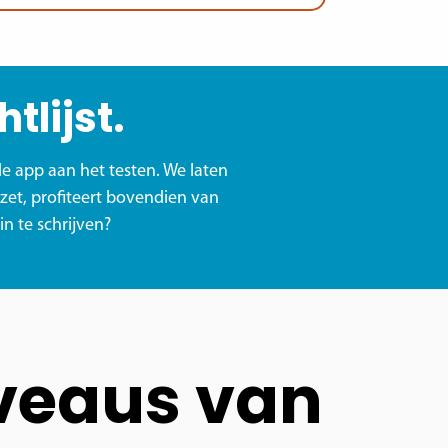
tlijst.
e app aan het testen. We laten
 zet, profiteert bovendien van
n te schrijven?
veaus van