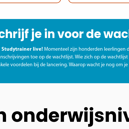
chrijf je in voor de wach
 Studytrainer live!
Momenteel zijn honderden leerlingen d
nschrijvingen toe op de wachtlijst. Wie zich op de wachtlijst
kele voordelen bij de lancering. Waarop wacht je nog om je i
n onderwijsni