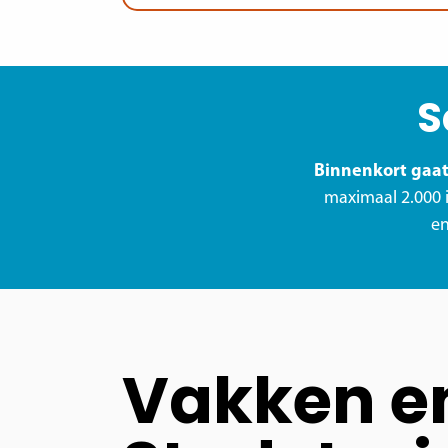
S
Binnenkort gaat
maximaal 2.000 i
en
Vakken e