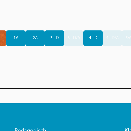
1A
2A
3 - D
3 - D/A
4 - D
4 - D/A
5/6